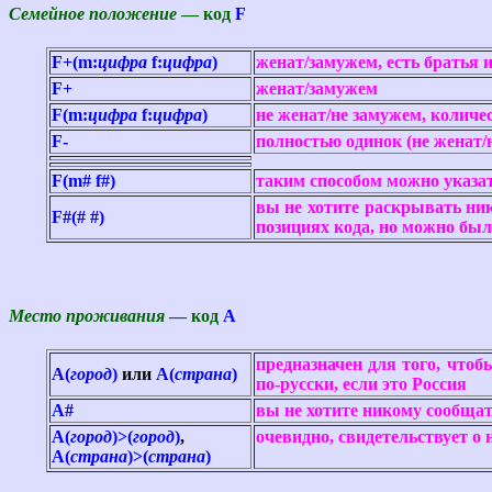
Семейное положение
— код
F
F+(m:
цифра
f:
цифра
)
женат/замужем, есть братья и
F+
женат/замужем
F(m:
цифра
f:
цифра
)
не женат/не замужем, количес
F-
полностью одинок (не женат/н
F(m# f#)
таким способом можно указать
вы не хотите раскрывать ни
F#(# #)
позициях кода, но можно был
Место проживания
— код
A
предназначен для того, что
A(
город
)
или
А(
страна
)
по-русски, если это Россия
А#
вы не хотите никому сообщат
А(
город
)>(
город
)
,
очевидно, свидетельствует о
А(
страна
)>(
страна
)