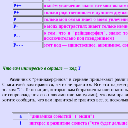
P++
о моём увлечении знают все мои знакомы
P+
только родственникам и лучшим друзьям
P
только моя семья знает о моём увлечени
P-
о моих пристрастиях знают только немно
о том, что я "рэйнджерфил", знают то
P- -
исключительно под псевдонимом)
P- - -
этот код — единственное, анонимное, с
Что вам интересно в сериале
— код
T
Различных "рэйнджерфилов" в сериале привлекают различные
Спасателей вам нравится, а что не нравится. Все эти параме
знаком "
!
". Те позиции, которые вам безразличны или о котор
от сопровождения его плюсами или минусами), что вам нравит
хотите сообщить, что вам нравится/не травится все, за нескол
a
"динамика событий" ("экшн")
i
интерес к развитию сюжета ("что будет дальше