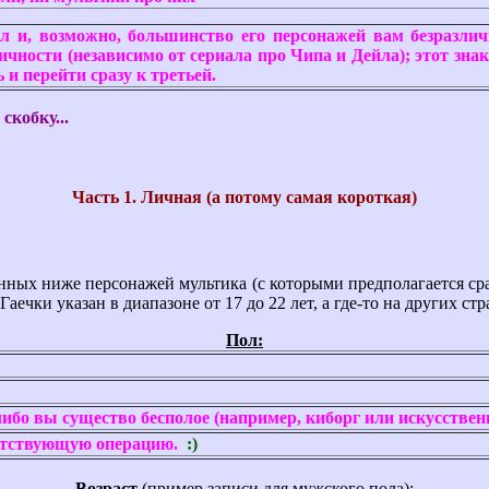
иал и, возможно, большинство его персонажей вам безразл
личности (независимо от сериала про Чипа и Дейла); этот зн
 и перейти сразу к третьей.
кобку...
Часть 1. Личная (а потому самая короткая)
ных ниже персонажей мультика (с которыми предполагается сравне
Гаечки указан в диапазоне от 17 до 22 лет, а где-то на других ст
Пол:
 либо вы существо бесполое (например, киборг или искусстве
етствующую операцию.
:)
Возраст
(пример записи для мужского пола):