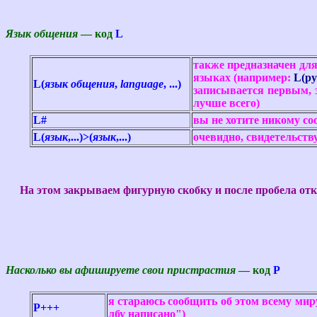
Язык общения
— код
L
также предназначен для
языках (например:
L(ру
L(
язык общения
,
language
, ...)
записывается первым, з
лучше всего)
L#
вы не хотите никому со
L(
язык
,...)>(
язык
,...)
очевидно, свидетельств
На этом закрываем фигурную скобку и после пробела отк
Насколько вы афишируете свои пристрастия
— код
Р
я стараюсь сообщить об этом всему мир
P+++
лбу написано")