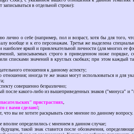
 записываться в отдельной строке):
лично о себе (например, пол и возраст, хотя бы для того, ч
иалу вообще и к его персонажам. Третья же выделена специаль
и наиболее яркой и привлекательной личности (для многих ее ф
ний, записываемых строго в приведенном ниже порядке, сос
и списками значений в круглых скобках; при этом каждый тако
ицательного отношения к данному аспекту;
о отношения; иногда те же знаки могут использоваться и для ук
а;
спекту совершенно безразлично;
мый после какого-либо из вышеприведенных знаков ("минуса" и 
спасательских" пристрастиях
,
что с вами сделаю!
;
, что вы не хотите раскрывать свое мнение по данному вопросу
не вполне определились с мнением в данном случае;
в будущем, такой знак ставится после обозначения, определяющ