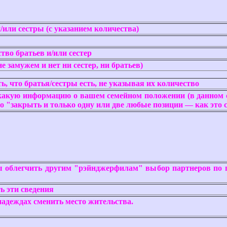
/или сестры (с указанием количества)
тво братьев и/или сестер
е замужем и нет ни сестер, ни братьев)
, что братья/сестры есть, не указывая их количество
какую информацию о вашем семейном положении (в данном 
о "закрыть и только одну или две любые позиции — как это сд
бы облегчить другим "рэйнджерфилам" выбор партнеров по 
ь эти сведения
 надеждах сменить место жительства.