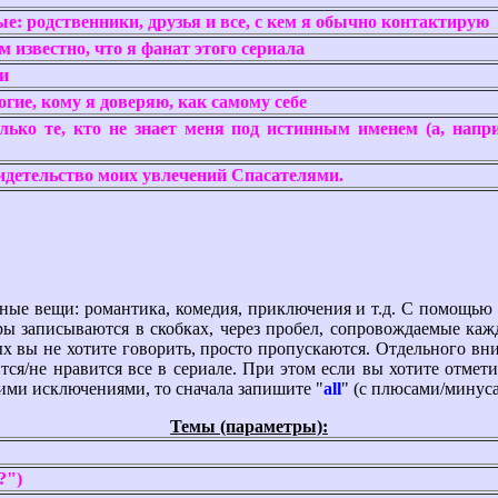
е: родственники, друзья и все, с кем я обычно контактирую
 известно, что я фанат этого сериала
и
гие, кому я доверяю, как самому себе
лько те, кто не знает меня под истинным именем (а, напр
видетельство моих увлечений Спасателями.
 вещи: романтика, комедия, приключения и т.д. С помощью эт
тры записываются в скобках, через пробел, сопровождаемые каж
ых вы не хотите говорить, просто пропускаются. Отдельного вн
ся/не нравится все в сериале. При этом если вы хотите отмети
ькими исключениями, то сначала запишите "
all
" (с плюсами/минуса
Темы (параметры):
?")