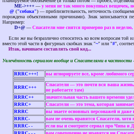
планируемое обозначение (и только потом — пробел, отделяющи
ME->+++
—
у меня не так много покупных вещичек, н
@
(
"собака"
) — приблизительность, неточность сообщаемых
порождена объективными причинами). Знак записывается пе
Например:
D+@
—
Спасатели мне снятся примерно раз в неделю, 
Если же вы безразлично относитесь ко всем вопросам той ил
вместо этой части в фигурных скобках знак "
~
" или "
#
", соотв
Итак, начинаем составлять свой код...
Увлечённость сериалом вообще и Спасателями в частности
RRRC+++!
вы игнорируете все, кроме любимого сер
Спасатели — это почти вся ваша жизнь,
RRRC+++
не работаете там)
RRRC++
значительная часть вашего времени уде
RRRC+
Спасатели — это тема, которая занимае
RRRC
вы знаете основных персонажей и даже 
RRRC-
вам не очень нравятся Спасатели, хотя
RRRC- -
если вы и смотрите сериал про Чипа и Д
RRRC- - -
вам совершенно не нравятся ни Спасате