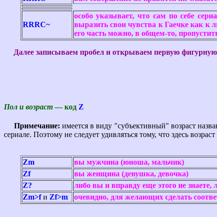
особо указывает, что сам по себе сер
RRRC~
выразить свои чувства к Гаечке как к 
его часть можно, в общем-то, пропустить
Далее записываем пробел и открываем первую фигурную с
Пол и возраст
— код
Z
Примечание:
имеется в виду "субъективный" возраст назван
сериале. Поэтому не следует удивляться тому, что здесь возраст 
Zm
вы мужчина (юноша, мальчик)
Zf
вы женщина (девушка, девочка)
Z?
либо вы и вправду еще этого не знаете,
Zm>f
и
Zf>m
очевидно, для желающих сделать соотв