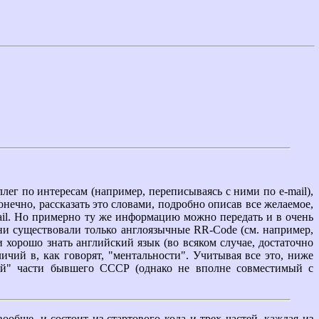
г по интересам (например, переписываясь с ними по e-mail),
нечно, рассказать это словами, подробно описав все желаемое,
mail. Но примерно ту же информацию можно передать и в очень
и существовали только англоязычные RR-Code (см. например,
и хорошо знать английский язык (во всяком случае, достаточно
чий в, как говорят, "ментальности". Учитывая все это, ниже
ной" части бывшего СССР (однако не вполне совместимый с
ообще, и состоит из стартового кода и трех частей, каждая из