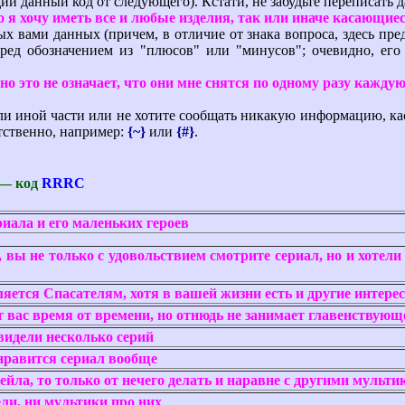
й данный код от следующего). Кстати, не забудьте переписать 
о я хочу иметь все и любые изделия, так или иначе касающие
 вами данных (причем, в отличие от знака вопроса, здесь предп
ред обозначением из "плюсов" или "минусов"; очевидно, его
но это не означает, что они мне снятся по одному разу кажду
и иной части или не хотите сообщать никакую информацию, кас
етственно, например:
{~}
или
{#}
.
— код
RRRC
иала и его маленьких героев
 вы не только с удовольствием смотрите сериал, но и хотели
ляется Спасателям, хотя в вашей жизни есть и другие интере
т вас время от времени, но отнюдь не занимает главенствую
видели несколько серий
 нравится сериал вообще
ейла, то только от нечего делать и наравне с другими мульти
ли, ни мультики про них