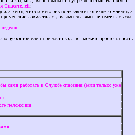
данный код, когда ваши планы станут реальностью. Например:
ся Спасателей
;
олагается, что эта неточность не зависит от вашего мнения, а
 применение совместно с другими знаками не имеет смысла.
ю неделю
.
ающуюся той или иной части кода, вы можете просто записать
 бы сами работать в Службе спасения (если только уже
сы
щего положения
ками