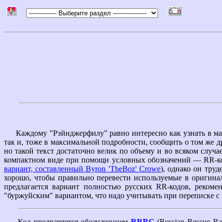
Каждому "Рэйнджерфилу" равно интересно как узнать в макси
так и, тоже в максимальной подробности, сообщить о том же д
но такой текст достаточно велик по объему и во всяком случ
компактном виде при помощи условных обозначений — RR-код
вариант, составленный Byron 'TheBoz' Crowe
), однако он тру
хорошо, чтобы правильно перевести используемые в оригинал
предлагается вариант полностью русских RR-кодов, реком
"буржуйским" вариантом, что надо учитывать при переписке с
Код предваряется обозначением
RRRC
(Russian Rescue Ra