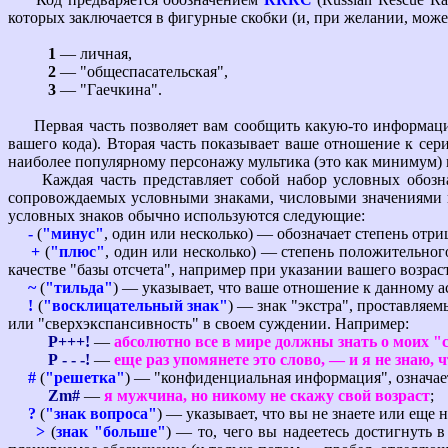
которых заключается в фигурные скобки (и, при желании, может
1
— личная,
2
— "общеспасательская",
3
— "Гаечкина".
Первая часть позволяет вам сообщить какую-то информацию 
вашего кода). Вторая часть показывает ваше отношение к сер
наиболее популярному персонажу мультика (это как минимум) 
Каждая часть представляет собой набор условных обозначе
сопровождаемых условными знаками, числовыми значениями ил
условных знаков обычно используются следующие:
-
(
"минус"
, один или несколько) — обозначает степень отр
+
(
"плюс"
, один или несколько) — степень положительног
качестве "базы отсчета", например при указании вашего возраст
~
(
"тильда"
) — указывает, что ваше отношение к данному а
!
(
"восклицательный знак"
) — знак "экстра", проставляе
или "сверхэкспансивность" в своем суждении. Например:
P+++!
—
абсолютно все в мире должны знать о моих "
Р - - -!
—
еще раз упомянете это слово, — и я не знаю, 
#
(
"решетка"
) — "конфиденциальная информация", означает
Zm#
—
я мужчина, но никому не скажу свой возраст
;
?
(
"знак вопроса"
) — указывает, что вы не знаете или еще 
>
(
знак "больше"
) — то, чего вы надеетесь достигнуть 