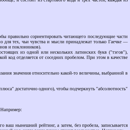
тобы правильно сориентировать читающего последующие части
но для тех, чьи чувства и мысли принадлежат только Гаечке —
энов и поклонников).
тоящих из одной или нескольких латинских букв ("тэгов"),
й код отделяется от соседних пробелом. При этом в качестве
азания значения относительно какой-то величины, выбранной в
"плюса" достаточно одного), чтобы подчеркнуть "абсолютность"
. Например:
его ваш нынешний рейтинг, а затем, без пробела, записывается