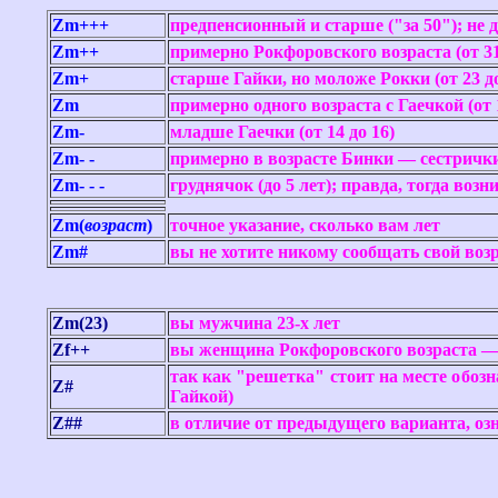
Zm+++
предпенсионный и старше ("за 50"); не д
Zm++
примерно Рокфоровского возраста (от 31
Zm+
старше Гайки, но моложе Рокки (от 23 до
Zm
примерно одного возраста с Гаечкой (от 1
Zm-
младше Гаечки (от 14 до 16)
Zm- -
примерно в возрасте Бинки — сестрички 
Zm- - -
груднячок (до 5 лет); правда, тогда возн
Zm(
возраст
)
точное указание, сколько вам лет
Zm#
вы не хотите никому сообщать свой возр
Zm(23)
вы мужчина 23-х лет
Zf++
вы женщина Рокфоровского возраста — 
так как "решетка" стоит на месте обозн
Z#
Гайкой)
Z##
в отличие от предыдущего варианта, оз