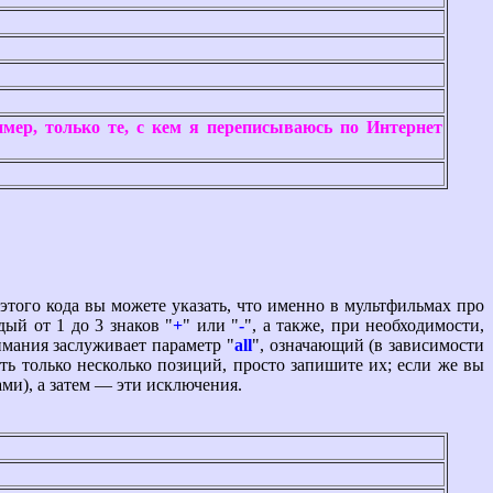
имер, только те, с кем я переписываюсь по Интернет
ого кода вы можете указать, что именно в мультфильмах про
дый от 1 до 3 знаков "
+
" или "
-
", а также, при необходимости,
имания заслуживает параметр "
all
", означающий (в зависимости
ть только несколько позиций, просто запишите их; если же вы
ми), а затем — эти исключения.