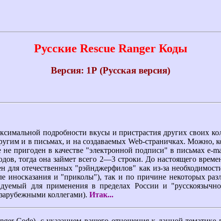
Русские Rescue Ranger Коды
Версия: 1Р (Русская версия)
мальной подробности вкусы и пристрастия других своих колле
ругим и в письмах, и на создаваемых Web-страничках. Можно, ко
ае не пригоден в качестве "электронной подписи" в письмах e-
ов, тогда она займет всего 2—3 строки. До настоящего времен
ден для отечественных "рэйнджерфилов" как из-за необходимост
е иносказания и "приколы"), так и по причине некоторых разли
ендуемый для применения в пределах России и "русскоязыч
 зарубежными коллегами).
Итак...
nger Code), с указанием вашего отношения к данной тематике в