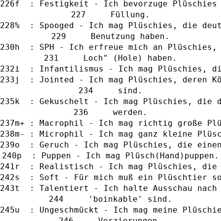
f  : Festigkeit - Ich bevorzuge Plüschies
     Füllung.
%  : Spooged - Ich mag Plüschies, die deu
     Benutzung haben.
h  : SPH - Ich erfreue mich an Plüschies,
     Loch" (Hole) haben.
i  : Infantilismus - Ich mag Plüschies, d
j  : Jointed - Ich mag Plüschies, deren K
     sind.
k  : Gekuschelt - Ich mag Plüschies, die 
     werden.
m+ : Macrophil - Ich mag richtig große Pl
m- : Microphil - Ich mag ganz kleine Plüs
o  : Geruch - Ich mag Plüschies, die eine
p  : Puppen - Ich mag Plüsch(Hand)puppen.
r  : Realistisch - Ich mag Plüschies, die
s  : Soft - Für mich muß ein Plüschtier s
t  : Talentiert - Ich halte Ausschau nach
     'boinkable' sind.
u  : Ungeschmückt - Ich mag meine Plüschi
     Verzierungen.