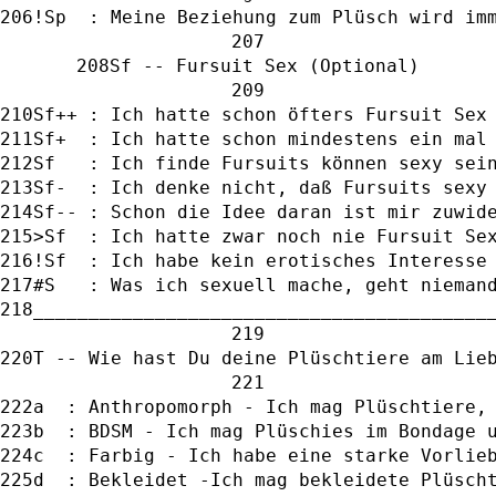
!Sp  : Meine Beziehung zum Plüsch wird im
Sf -- Fursuit Sex (Optional)
Sf++ : Ich hatte schon öfters Fursuit Sex
Sf+  : Ich hatte schon mindestens ein mal
Sf   : Ich finde Fursuits können sexy sei
Sf-  : Ich denke nicht, daß Fursuits sexy
Sf-- : Schon die Idee daran ist mir zuwid
>Sf  : Ich hatte zwar noch nie Fursuit Se
!Sf  : Ich habe kein erotisches Interesse
#S   : Was ich sexuell mache, geht nieman
_________________________________________
T -- Wie hast Du deine Plüschtiere am Lie
a  : Anthropomorph - Ich mag Plüschtiere,
b  : BDSM - Ich mag Plüschies im Bondage 
c  : Farbig - Ich habe eine starke Vorlie
d  : Bekleidet -Ich mag bekleidete Plüsch