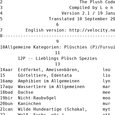
                              The Plush Cod
                          Compiled by L o n
                       Version 2.1 / 19 Jan
                  Translated 10 September 2
         English version: http://velocity.n
-------------------------------------------
Allgemeine Kategorien: Plüschies (P)/Fursu
P -- Lieblings Plüsch Spezies
aar  Erdferkel, Ameisenbären,         leo 
     Gürteltiere, Edentata            lio 
amp  Amphibien im Allgemeinen         lyn 
aqu  Wassertiere im Allgemeinen       mar 
bad  Dachse                           mee 
bir  Nicht-Raubvögel                  moo 
bun  Kaninchen                        mur 
can  Wilde Hundeartige (Schakal,      myt 
     Wolf, Fuchs, etc.)               ott 