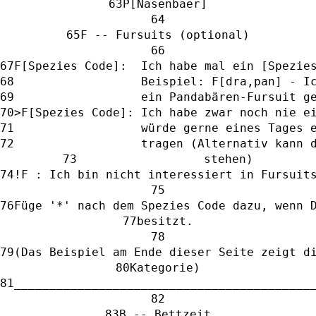
P[Nasenbaer]
F -- Fursuits (optional)
F[Spezies Code]:  Ich habe mal ein [Spezie
                  Beispiel: F[dra,pan] - I
                  ein Pandabären-Fursuit g
>F[Spezies Code]: Ich habe zwar noch nie e
                  würde gerne eines Tages 
                  tragen (Alternativ kann 
                  stehen)
!F : Ich bin nicht interessiert in Fursuit
Füge '*' nach dem Spezies Code dazu, wenn 
besitzt.
(Das Beispiel am Ende dieser Seite zeigt d
Kategorie)
__________________________________________
B -- Bettzeit