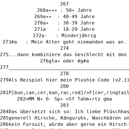
a+++ : 50+ Jahre
a++  : 40-49 Jahre
a+   : 30-39 Jahre
a    : 18-29 Jahre
a-   : Minderjährig
#a   : Mein Alter geht niemanden was an.
...dann kombiniere das Geschlecht mit den
gta+ oder #g#a
_________________________________________
Als Beispiel hier mein Plushie Code (v2.1
P[bun,can,cer,kan,rac,rod]/>F[cer,ringtai
>MM N+ O- Sp+ >Sf Tahm+rtz gma
Das übersetzt sich so: Ich liebe Plüschha
generell Hirsche, Känguruhs, Waschbären u
kein Fursuit, würde aber gerne ein Hirsch