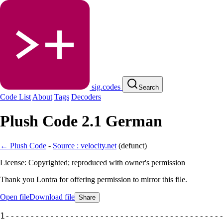
sig.codes
Search
Code List
About
Tags
Decoders
Plush Code 2.1 German
← Plush Code
-
Source : velocity.net
(
defunct
)
License: Copyrighted; reproduced with owner's permission
Thank you Lontra for offering permission to mirror this file.
Open file
Download file
Share
-------------------------------------------