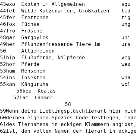
exo  Exoten im Allgemeinen            squ 
fel  Wilde Katzenarten, Großkatzen    ted 
fer  Frettchen                        tig 
fox  Füchse                           ung 
fro  Frösche                              
gar  Gargoyles                        uni 
her  Pflanzenfressende Tiere im       urs 
     Allgemeinen                          
hip  Flußpferde, Nilpferde            veg 
hor  Pferde                           wea 
hum  Menschen                             
ins  Insekten                         wha 
kan  Känguruhs                        wol 
koa  Koalas                     
lam  Lämmer                       
Wenn deine Lieblingsplüschtierart hier nic
deinen eigenen Spezies Code festlegen, ind
des Tiernamens in eckigen Klammern angibst
ist, den vollen Namen der Tierart in eckig