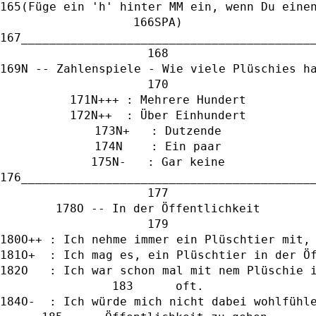
(Füge ein 'h' hinter MM ein, wenn Du eine
SPA)
_________________________________________
N -- Zahlenspiele - Wie viele Plüschies h
N+++ : Mehrere Hundert
N++  : Über Einhundert
N+   : Dutzende
N    : Ein paar
N-   : Gar keine
_________________________________________
O -- In der Öffentlichkeit
O++ : Ich nehme immer ein Plüschtier mit,
O+  : Ich mag es, ein Plüschtier in der Ö
O   : Ich war schon mal mit nem Plüschie 
      oft.
O-  : Ich würde mich nicht dabei wohlfühl